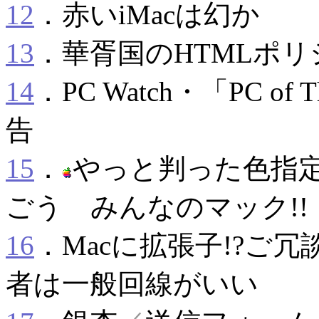
12
．赤いiMacは幻か
13
．華胥国のHTMLポリ
14
．PC Watch・「PC o
告
15
．
やっと判った色指
ごう みんなのマック!!
16
．Macに拡張子!?ご冗談
者は一般回線がいい