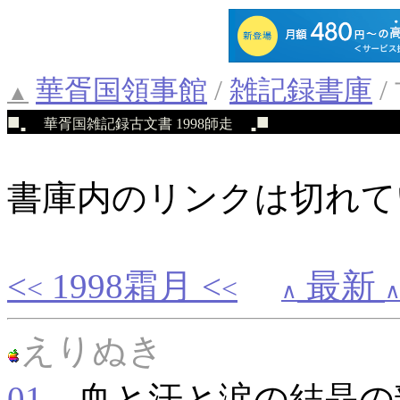
華胥国領事館
/
雑記録書庫
/
▲
■
■
華胥国雑記録古文書 1998師走
■
■
書庫内のリンクは切れて
<
1998霜月 <
最新
<
<
∧
えりぬき
01
．血と汗と涙の結晶の