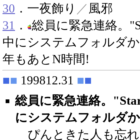
30
．一夜飾り
／
風邪
31
．
総員に緊急連絡。"Sta
中にシステムフォルダか
年もあとN時間!
■
■
199812.31
■
■
総員に緊急連絡。"Star
にシステムフォルダか
ぴんときた人も忘れ