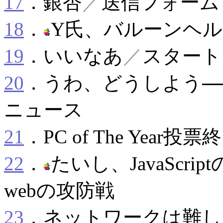
17
．銀杏
／
送信フォーム
18
．
Y氏、バルーンヘ
19
．いいなあ
／
スタート
20
．うわ、どうしよう
ニュース
21
．PC of The Year投票
22
．
たいし、JavaScri
webの攻防戦
23
．ネットワークは難し