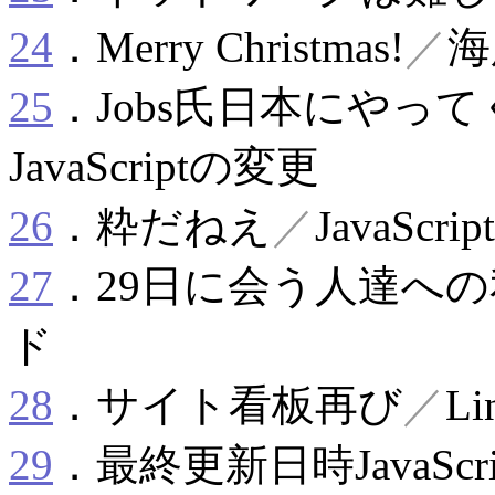
24
．Merry Christmas!
／
海
25
．Jobs氏日本にやって
JavaScriptの変更
26
．粋だねえ
／
JavaSc
27
．29日に会う人達へ
ド
28
．サイト看板再び
／
L
29
．最終更新日時JavaScri