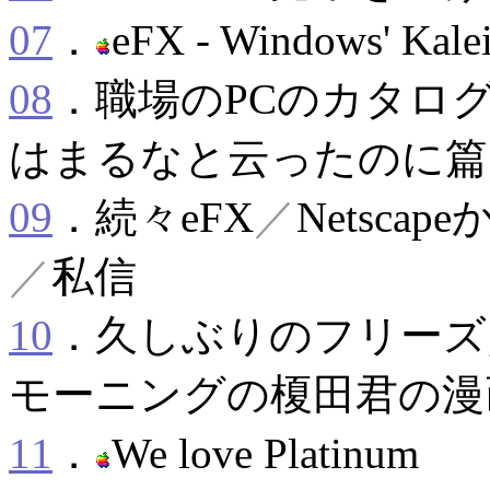
07
．
eFX - Windows' Kalei
08
．職場のPCのカタロ
はまるなと云ったのに篇
09
．続々eFX
／
Netsc
／
私信
10
．久しぶりのフリーズ
モーニングの榎田君の漫
11
．
We love Platinum